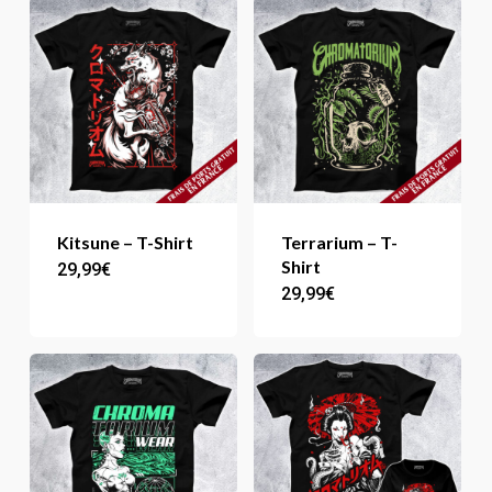
Kitsune – T-Shirt
Terrarium – T-
Shirt
29,99
€
Ce
29,99
€
Ce
produit
produit
a
a
plusieurs
plusieur
variations.
variation
Les
Les
options
options