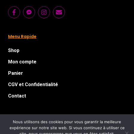
Menu Rapide
Shop
Mon compte
Panier
CGV et Confidentialité
Contact
Nous utilisons des cookies pour vous garantir la meilleure
expérience sur notre site web. Si vous continuez à utiliser ce
Florian Le Guillou
© 2026 Chromatorium.
: Artworks for
site, nous supposerons que vous en êtes satisfait.