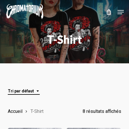
Skip
Men
to
main
content
T-Shirt
Tri par défaut
Accueil
T-Shirt
8 résultats affichés