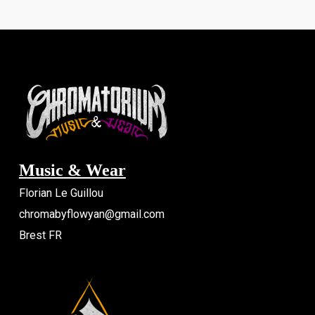
variations.
variation
Les
Les
options
options
peuvent
peuvent
être
être
choisies
choisie
sur
sur
la
la
Music & Wear
page
page
du
du
Florian Le Guillou
produit
produit
chromabyflowyan@gmail.com
Brest FR