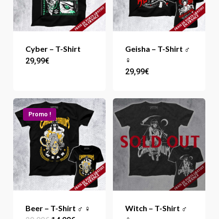
peuvent
peuvent
être
être
choisies
choisie
sur
Cyber – T-Shirt
Geisha – T-Shirt ♂
sur
♀
29,99
€
Ce
la
29,99
€
Ce
la
produit
page
produit
page
a
du
a
du
plusieurs
produit
Promo !
plusieur
produit
variations.
variation
Les
Les
options
options
peuvent
peuvent
être
être
choisies
choisie
sur
Beer – T-Shirt ♂ ♀
Witch – T-Shirt ♂
sur
♀