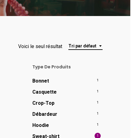
Voici le seul résultat
Tri par défaut
Type De Produits
Bonnet
1
Casquette
1
Crop-Top
1
Débardeur
1
Hoodie
1
Sweat-shirt
1