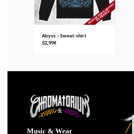
Abyss – Sweat-shirt
52,99
€
Ce
produit
a
plusieurs
variations.
Les
options
peuvent
être
choisies
Music & Wear
sur