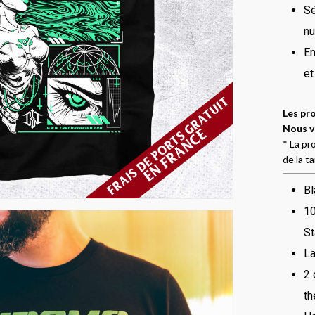
Sé
n
En
et
Les pr
Nous v
* La pr
de la ta
Bl
10
St
La
2 
th