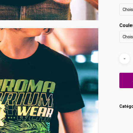
Chois
Coule
Chois
Catégo