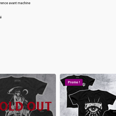
érence avant machine
é
Promo !