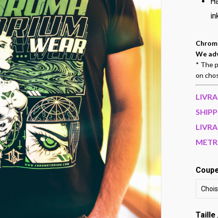
Ha
in
Chroma
We adv
* The p
on cho
LIVR
SHIPP
LIVRA
METR
Coupe 
Chois
Taille