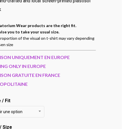
nd-crafted and local screen-printed plastisol
k
torium Wear products are the right fit.
ise you to take your usual size.
roportion of the visual on t-shirt may vary depending
sen size
AISON UNIQUEMENT EN EUROPE
ING ONLY IN EUROPE
ISON GRATUITE EN FRANCE
OPOLITAINE
/ Fit
ir une option
 / Size