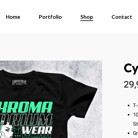
Home
Portfolio
Shop
Contact
Cy
29,
T-
10
St
Gr