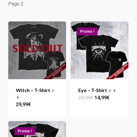
Page 2
Promo !
Witch – T-Shirt ♂
Eye – T-Shirt ♂ ♀
♀
Le
Le
29,99
€
14,99
€
Ce
prix
prix
29,99
€
Ce
produit
initial
actuel
était :
est :
produit
a
29,99€.
14,99€.
a
plusieur
Promo !
plusieurs
variation