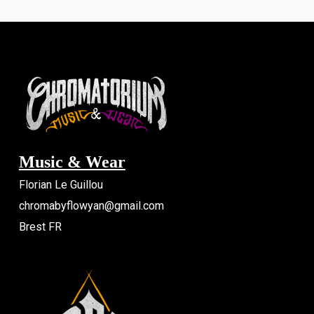
choisies
sur
la
page
du
produit
Music & Wear
Florian Le Guillou
chromabyflowyan@gmail.com
Brest FR