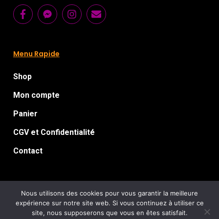
Menu Rapide
Shop
Mon compte
Panier
CGV et Confidentialité
Contact
Nous utilisons des cookies pour vous garantir la meilleure
expérience sur notre site web. Si vous continuez à utiliser ce
Florian Le Guillou
© 2026 Chromatorium.
: Artworks for
site, nous supposerons que vous en êtes satisfait.
Sick
extreme music / Webdesign :
/ Tous droits réservés