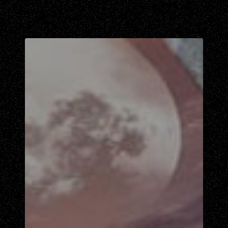
Ready
For
Prog
Festival
2020/2021
–
Affiche