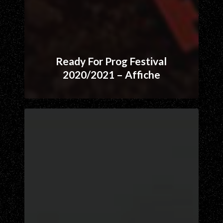
Ready For Prog Festival
2020/2021 – Affiche
Logotypes
groupes
medley
2