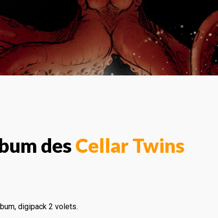
lbum des
Cellar Twins
lbum, digipack 2 volets.