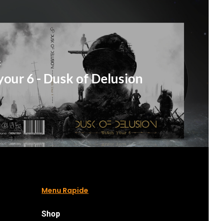
t
our 6 - Dusk of Delusion
Menu Rapide
Shop