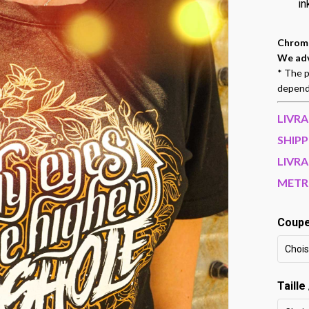
in
Chroma
We adv
* The p
depend
LIVR
SHIPP
LIVRA
METR
Coupe 
Chois
Taille