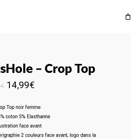
sHole – Crop Top
Le
Le
14,99
€
9
€
prix
prix
initial
actuel
op Top noir femme
était :
est :
% coton 5% Elasthanne
29,99€.
14,99€.
lustration face avant
rigraphie 2 couleurs face avant, logo dans la