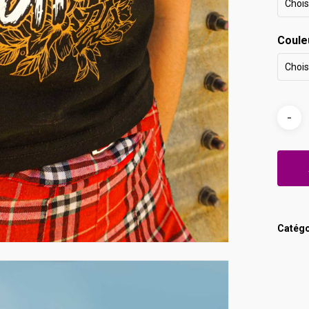
Chois
Coule
Chois
Catégo