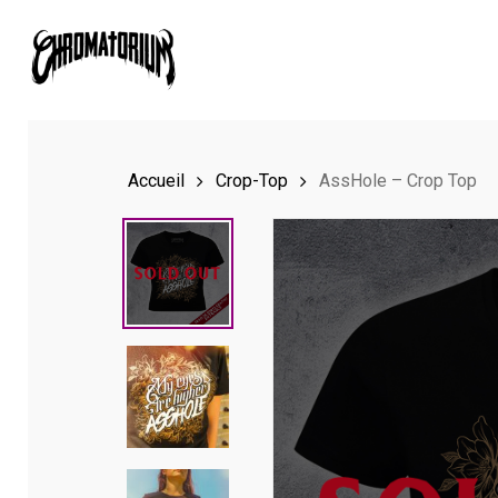
Skip
to
main
content
Accueil
Crop-Top
AssHole – Crop Top