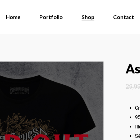
Home
Portfolio
Shop
Contact
As
29,9
Cr
95
Il
Sé