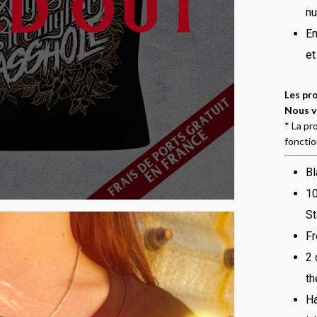
n
En
et
Les pr
Nous v
* La pr
fonction
Bl
10
St
Fr
2 
th
Ha