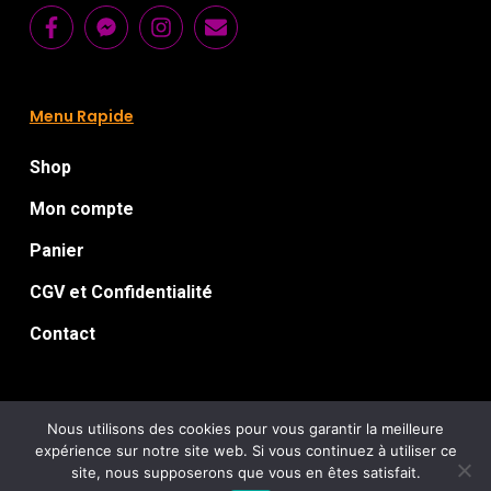
Menu Rapide
Shop
Mon compte
Panier
CGV et Confidentialité
Contact
Nous utilisons des cookies pour vous garantir la meilleure
expérience sur notre site web. Si vous continuez à utiliser ce
Florian Le Guillou
© 2026 Chromatorium.
: Artworks for
site, nous supposerons que vous en êtes satisfait.
Sick
extreme music / Webdesign :
/ Tous droits réservés