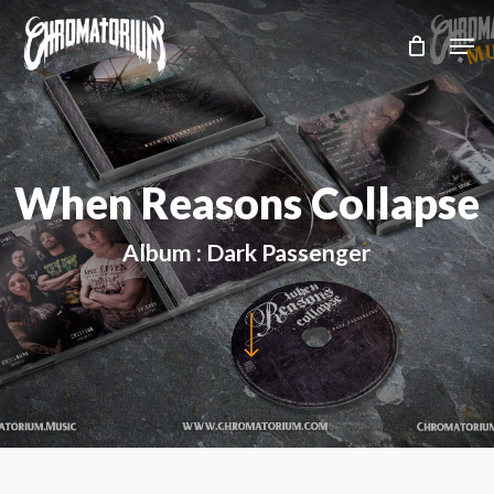
Skip
Men
to
main
content
When Reasons Collapse
Album : Dark Passenger
Navigate to the next section