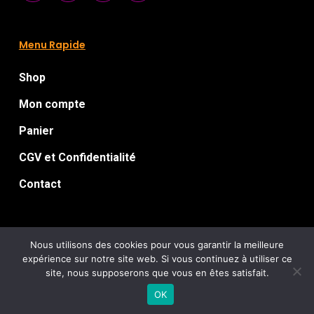
Menu Rapide
Shop
Mon compte
Panier
CGV et Confidentialité
Contact
Nous utilisons des cookies pour vous garantir la meilleure
expérience sur notre site web. Si vous continuez à utiliser ce
Florian Le Guillou
© 2026 Chromatorium.
: Artworks for
site, nous supposerons que vous en êtes satisfait.
Sick
extreme music / Webdesign :
/ Tous droits réservés
OK